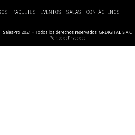
SOS
PAQUETES
EVENTOS
SALAS
CONTÁCTENOS
SalasPro 2021 - Todos los derechos reservados. GRDIGITAL S.A.C
Política de Privacidad