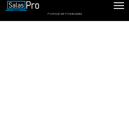
SalasPro 2021 - Todos los derechos reservados. GRDIGITAL S.A.C
Política de Privacidad
INICIO
RECURSOS
PAQUETES
EVENTOS
SALAS
CONTÁCTENOS
REGÍSTRATE
INGRESAR