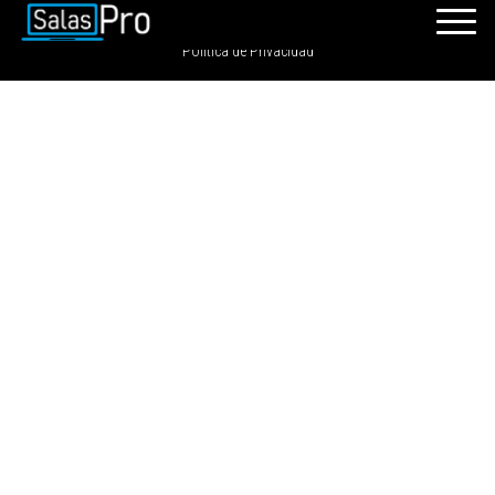
SalasPro 2021 - Todos los derechos reservados. GRDIGITAL S.A.C
Política de Privacidad
INICIO
RECURSOS
PAQUETES
EVENTOS
SALAS
CONTÁCTENOS
REGÍSTRATE
INGRESAR