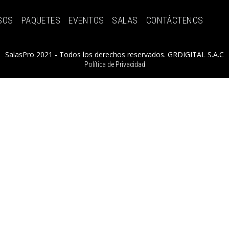
SOS
PAQUETES
EVENTOS
SALAS
CONTÁCTENOS
SalasPro 2021 - Todos los derechos reservados. GRDIGITAL S.A.C
Política de Privacidad