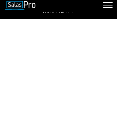
SalasPro 2021 - Todos los derechos reservados. GRDIGITAL S.A.C
Política de Privacidad
INICIO
RECURSOS
PAQUETES
EVENTOS
SALAS
CONTÁCTENOS
REGÍSTRATE
INGRESAR