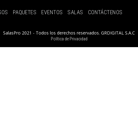
SOS
PAQUETES
EVENTOS
SALAS
CONTÁCTENOS
SalasPro 2021 - Todos los derechos reservados. GRDIGITAL S.A.C
Política de Privacidad