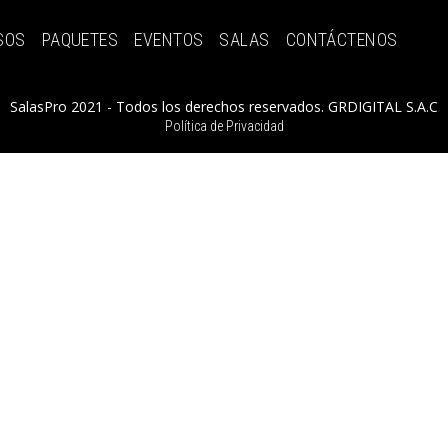
SOS
PAQUETES
EVENTOS
SALAS
CONTÁCTENOS
SalasPro 2021 - Todos los derechos reservados. GRDIGITAL S.A.C
Política de Privacidad