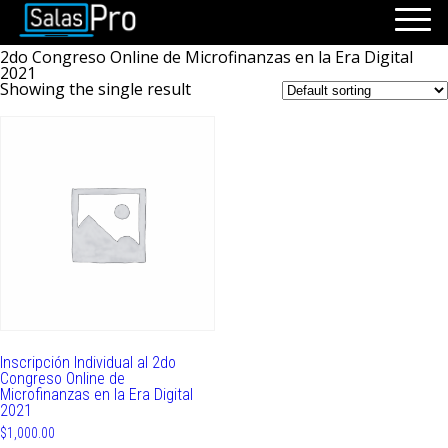
/ Pago para inscribirse a / 2do Congreso Online de
Home
Microfinanzas en la Era Digital 2021
2do Congreso Online de Microfinanzas en la Era Digital
INICIO
2021
Showing the single result
RECURSOS
PAQUETES
EVENTOS
SALAS
CONTÁCTENOS
REGÍSTRATE
INGRESAR
Inscripción Individual al 2do
Congreso Online de
Microfinanzas en la Era Digital
2021
$
1,000.00