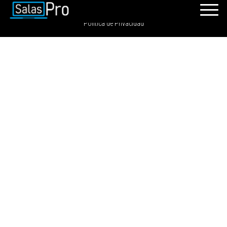
SalasPro 2021 - Todos los derechos reservados. GRDIGITAL S.A.C
Política de Privacidad
INICIO
RECURSOS
PAQUETES
EVENTOS
SALAS
CONTÁCTENOS
REGÍSTRATE
INGRESAR