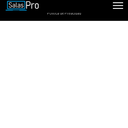
SalasPro 2021 - Todos los derechos reservados. GRDIGITAL S.A.C
Política de Privacidad
INICIO
RECURSOS
PAQUETES
EVENTOS
SALAS
CONTÁCTENOS
REGÍSTRATE
INGRESAR